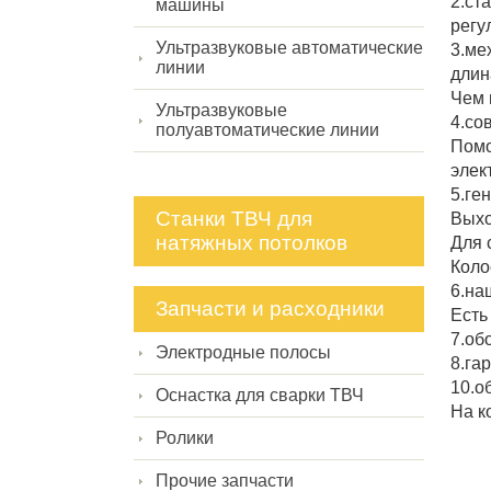
2.ст
машины
регу
Ультразвуковые автоматические
3.ме
линии
длин
Чем 
Ультразвуковые
4.со
полуавтоматические линии
Помо
элек
5.ге
Станки ТВЧ для
Выхо
натяжных потолков
Для 
Коло
6.на
Запчасти и расходники
Есть
7.об
Электродные полосы
8.га
10.о
Оснастка для сварки ТВЧ
На к
Ролики
Прочие запчасти