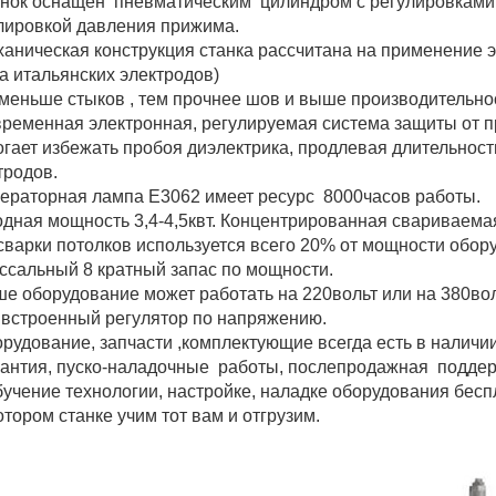
анок оснащен пневматическим цилиндром с регулировками 
лировкой давления прижима.
ханическая конструкция станка рассчитана на применение
а итальянских электродов)
меньше стыков , тем прочнее шов и выше производительно
временная электронная, регулируемая система защиты от п
гает избежать пробоя диэлектрика, продлевая длительност
тродов.
нераторная лампа Е3062 имеет ресурс 8000часов работы.
дная мощность 3,4-4,5квт. Концентрированная свариваем
сварки потолков используется всего 20% от мощности обор
ссальный 8 кратный запас по мощности.
ше оборудование может работать на 220вольт или на 380вол
 встроенный регулятор по напряжению.
орудование, запчасти ,комплектующие всегда есть в наличии
рантия, пуско-наладочные работы, послепродажная поддер
бучение технологии, настройке, наладке оборудования бесп
отором станке учим тот вам и отгрузим.