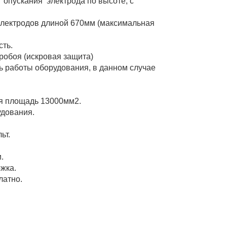
опускания электрода по высоте, с
 электродов длиной 670мм (максимальная
сть.
робоя (искровая защита)
ь работы оборудования, в данном случае
ая площадь 13000мм2.
удования.
ьт.
.
жка.
латно.